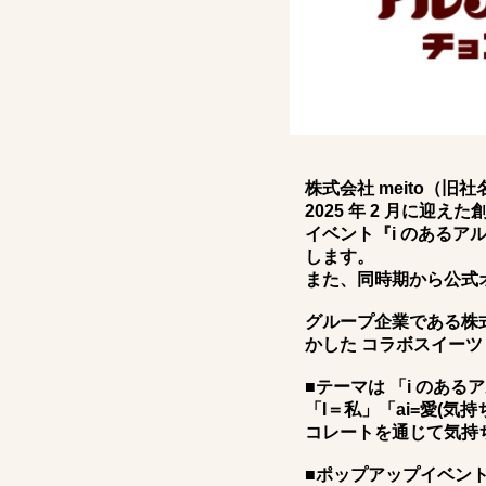
株式会社 meito（
2025 年 2 月に
イベント『i のあるアル
します。
また、同時期から公式
グループ企業である株
かした コラボスイー
■テーマは 「i のあ
「I＝私」「ai=愛(気
コレートを通じて気持
■ポップアップイベン